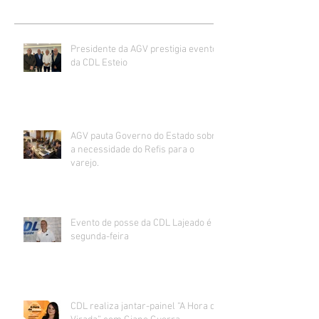
Presidente da AGV prestigia evento
da CDL Esteio
AGV pauta Governo do Estado sobre
a necessidade do Refis para o
varejo.
Evento de posse da CDL Lajeado é
segunda-feira
CDL realiza jantar-painel “A Hora da