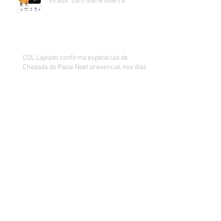
Virada” com Giane Guerra
CDL Lajeado confirma espetáculo de
Chegada do Papai Noel presencial nos dias
27 e 28 de novembro
Aquiles Mallmann é reeleito
presidente da CDL Lajeado
Varejo gaúcho quebra sequência de alta de
vendas e fica apreensivo com impacto da
inflação na renda