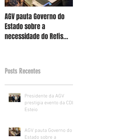
AGV pauta Governo do
AGV vê como assertiva
Estado sobre a
retirada dos projetos d
necessidade do Refis
Reforma Tributária RS
para o varejo.
Posts Recentes
Presidente da AGV
prestigia evento da CDL
Esteio
AGV pauta Governo do
Estado sobre a