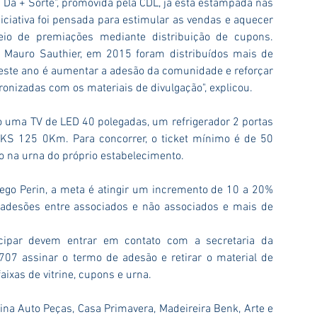
Dá + Sorte", promovida pela CDL, já está estampada nas 
niciativa foi pensada para estimular as vendas e aquecer 
eio de premiações mediante distribuição de cupons. 
 Mauro Sauthier, em 2015 foram distribuídos mais de 
 este ano é aumentar a adesão da comunidade e reforçar 
ronizadas com os materiais de divulgação", explicou.
o uma TV de LED 40 polegadas, um refrigerador 2 portas 
KS 125 0Km. Para concorrer, o ticket mínimo é de 50 
o na urna do próprio estabelecimento. 
iego Perin, a meta é atingir um incremento de 10 a 20% 
desões entre associados e não associados e mais de 
icipar devem entrar em contato com a secretaria da 
707 assinar o termo de adesão e retirar o material de 
aixas de vitrine, cupons e urna.
na Auto Peças, Casa Primavera, Madeireira Benk, Arte e 