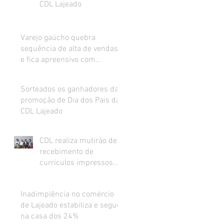
CDL Lajeado
Varejo gaúcho quebra
sequência de alta de vendas
e fica apreensivo com
impacto da inflação na renda
Sorteados os ganhadores da
promoção de Dia dos Pais da
CDL Lajeado
CDL realiza mutirão de
recebimento de
currículos impressos
para preenchimento de
vagas abertas
Inadimplência no comércio
de Lajeado estabiliza e segue
na casa dos 24%