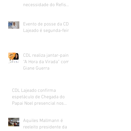
necessidade do Refis
para o varejo.
Evento de posse da CDL
Lajeado é segunda-feira
CDL realiza jantar-painel
“A Hora da Virada” com
Giane Guerra
CDL Lajeado confirma
espetáculo de Chegada do
Papai Noel presencial nos
dias 27 e 28 de novembro
Aquiles Mallmann é
reeleito presidente da