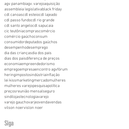
agv panambi
agv. varejo
aquisição
assembleia legislativa
black friday
cdl canoas
cdl esteio
cdl lajeado
cdl passo fundo
cdl rio grande
cdl santo angelo
cdl sapucaia
cic teutônia
compras
comércio
comércio gaúcho
consum
consumidor
deputados gaúchos
desempenho
desemprego
dia das crianças
dia dos pais
dias dos pais
diferença de preços
economia
empreendedorismo
emprego
empresa
encontro agv
fórum
hering
impostos
indústria
inflação
lei kiss
marketing
mercado
mulheres
mulheres varejo
pesquisa
política
preços
reunião mensal
seguro
sindilojas
tecnologia
varejo
varejo gaucho
varjeo
venda
vendas
vilson noer
vislon noer
Siga