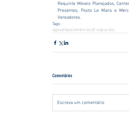
Requinte Móveis Planejados, Center
Presentes, Posto Le Mans e Merca
Vereadores.
Tags:
agv
varejo
comércio
cdl sapucaia
Comentários
Escreva um comentário