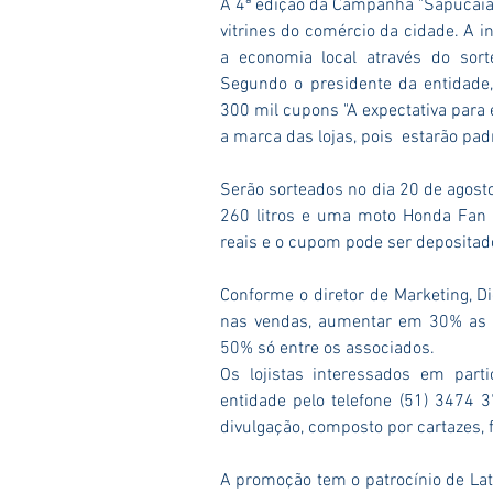
A 4ª edição da Campanha "Sapucaia 
vitrines do comércio da cidade. A i
a economia local através do sort
Segundo o presidente da entidade,
300 mil cupons "A expectativa para
a marca das lojas, pois  estarão pad
Serão sorteados no dia 20 de agost
260 litros e uma moto Honda Fan 
reais e o cupom pode ser depositad
Conforme o diretor de Marketing, D
nas vendas, aumentar em 30% as a
50% só entre os associados. 
Os lojistas interessados em part
entidade pelo telefone (51) 3474 3
divulgação, composto por cartazes, f
A promoção tem o patrocínio de Lati