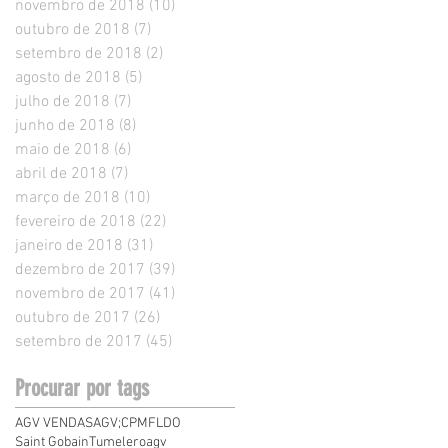
novembro de 2018
(10)
10 posts
outubro de 2018
(7)
7 posts
setembro de 2018
(2)
2 posts
agosto de 2018
(5)
5 posts
julho de 2018
(7)
7 posts
junho de 2018
(8)
8 posts
maio de 2018
(6)
6 posts
abril de 2018
(7)
7 posts
março de 2018
(10)
10 posts
fevereiro de 2018
(22)
22 posts
janeiro de 2018
(31)
31 posts
dezembro de 2017
(39)
39 posts
novembro de 2017
(41)
41 posts
outubro de 2017
(26)
26 posts
setembro de 2017
(45)
45 posts
Procurar por tags
AGV VENDAS
AGV;
CPMF
LDO
Saint Gobain
Tumelero
agv