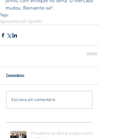
junho, com enfoque no tema "O mercado 
mudou. Reinvente-se!".
Tags:
agv
varejo
cdl lajeado
Comentários
Escreva um comentário
Presidente da AGV prestigia evento