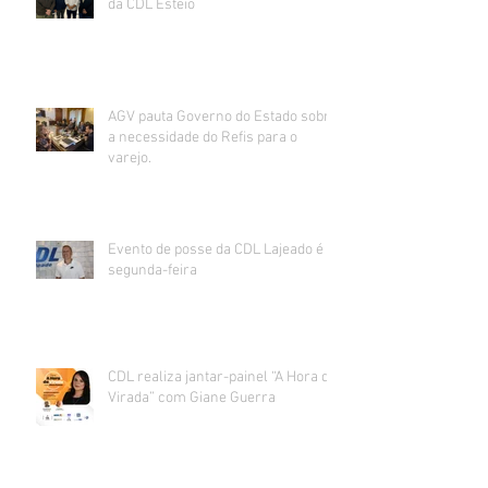
da CDL Esteio
AGV pauta Governo do Estado sobre
a necessidade do Refis para o
varejo.
Evento de posse da CDL Lajeado é
segunda-feira
CDL realiza jantar-painel “A Hora da
Virada” com Giane Guerra