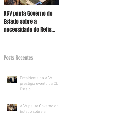
AGV pauta Governo do
AGV vê como assertiva
Estado sobre a
retirada dos projetos d
necessidade do Refis
Reforma Tributária RS
para o varejo.
Posts Recentes
Presidente da AGV
prestigia evento da CDL
Esteio
AGV pauta Governo do
Estado sobre a