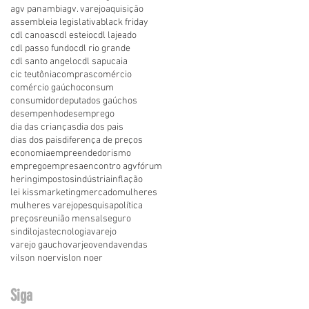
agv panambi
agv. varejo
aquisição
assembleia legislativa
black friday
cdl canoas
cdl esteio
cdl lajeado
cdl passo fundo
cdl rio grande
cdl santo angelo
cdl sapucaia
cic teutônia
compras
comércio
comércio gaúcho
consum
consumidor
deputados gaúchos
desempenho
desemprego
dia das crianças
dia dos pais
dias dos pais
diferença de preços
economia
empreendedorismo
emprego
empresa
encontro agv
fórum
hering
impostos
indústria
inflação
lei kiss
marketing
mercado
mulheres
mulheres varejo
pesquisa
política
preços
reunião mensal
seguro
sindilojas
tecnologia
varejo
varejo gaucho
varjeo
venda
vendas
vilson noer
vislon noer
Siga