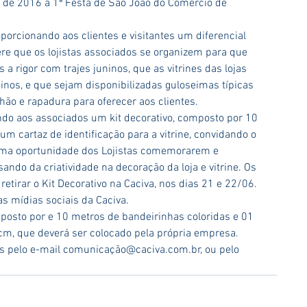
o de 2016 a 1ª Festa de São João do Comércio de 
porcionando aos clientes e visitantes um diferencial 
ere que os lojistas associados se organizem para que 
a rigor com trajes juninos, que as vitrines das lojas 
nos, e que sejam disponibilizadas guloseimas típicas 
hão e rapadura para oferecer aos clientes.
ndo aos associados um kit decorativo, composto por 10 
m cartaz de identificação para a vitrine, convidando o 
É uma oportunidade dos Lojistas comemorarem e 
ando da criatividade na decoração da loja e vitrine. Os 
etirar o Kit Decorativo na Caciva, nos dias 21 e 22/06. 
as mídias sociais da Caciva.
posto por e 10 metros de bandeirinhas coloridas e 01 
cm, que deverá ser colocado pela própria empresa. 
s pelo e-mail comunicação@caciva.com.br, ou pelo 