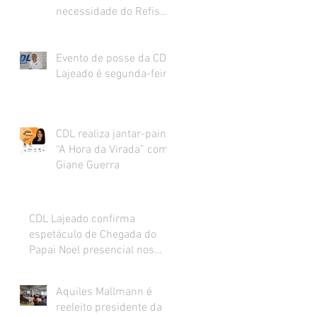
necessidade do Refis
para o varejo.
Evento de posse da CDL
Lajeado é segunda-feira
CDL realiza jantar-painel
“A Hora da Virada” com
Giane Guerra
CDL Lajeado confirma
espetáculo de Chegada do
Papai Noel presencial nos
dias 27 e 28 de novembro
Aquiles Mallmann é
reeleito presidente da