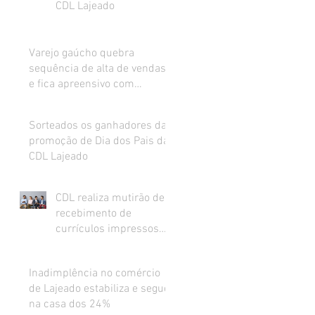
CDL Lajeado
Varejo gaúcho quebra
sequência de alta de vendas
e fica apreensivo com
impacto da inflação na renda
Sorteados os ganhadores da
promoção de Dia dos Pais da
CDL Lajeado
CDL realiza mutirão de
recebimento de
currículos impressos
para preenchimento de
vagas abertas
Inadimplência no comércio
de Lajeado estabiliza e segue
na casa dos 24%