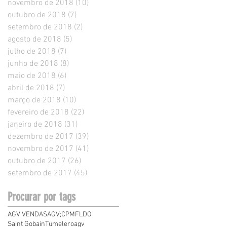
novembro de 2018
(10)
10 posts
outubro de 2018
(7)
7 posts
setembro de 2018
(2)
2 posts
agosto de 2018
(5)
5 posts
julho de 2018
(7)
7 posts
junho de 2018
(8)
8 posts
maio de 2018
(6)
6 posts
abril de 2018
(7)
7 posts
março de 2018
(10)
10 posts
fevereiro de 2018
(22)
22 posts
janeiro de 2018
(31)
31 posts
dezembro de 2017
(39)
39 posts
novembro de 2017
(41)
41 posts
outubro de 2017
(26)
26 posts
setembro de 2017
(45)
45 posts
Procurar por tags
AGV VENDAS
AGV;
CPMF
LDO
Saint Gobain
Tumelero
agv