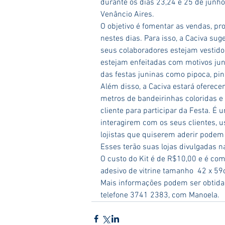
durante os dias 23,24 e 25 de junh
Venâncio Aires.
O objetivo é fomentar as vendas, pro
nestes dias. Para isso, a Caciva sug
seus colaboradores estejam vestidos 
estejam enfeitadas com motivos juni
das festas juninas como pipoca, pin
Além disso, a Caciva estará oferece
metros de bandeirinhas coloridas e u
cliente para participar da Festa. 
interagirem com os seus clientes, us
lojistas que quiserem aderir podem r
Esses terão suas lojas divulgadas n
O custo do Kit é de R$10,00 e é com
adesivo de vitrine tamanho  42 x 59
Mais informações podem ser obtida
telefone 3741 2383, com Manoela.