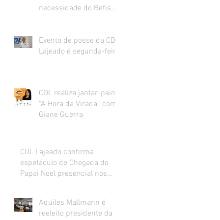
necessidade do Refis
para o varejo.
Evento de posse da CDL
Lajeado é segunda-feira
CDL realiza jantar-painel
“A Hora da Virada” com
Giane Guerra
CDL Lajeado confirma
espetáculo de Chegada do
Papai Noel presencial nos
dias 27 e 28 de novembro
Aquiles Mallmann é
reeleito presidente da