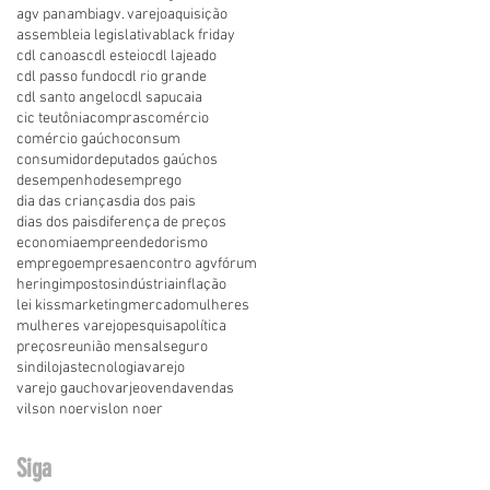
agv panambi
agv. varejo
aquisição
assembleia legislativa
black friday
cdl canoas
cdl esteio
cdl lajeado
cdl passo fundo
cdl rio grande
cdl santo angelo
cdl sapucaia
cic teutônia
compras
comércio
comércio gaúcho
consum
consumidor
deputados gaúchos
desempenho
desemprego
dia das crianças
dia dos pais
dias dos pais
diferença de preços
economia
empreendedorismo
emprego
empresa
encontro agv
fórum
hering
impostos
indústria
inflação
lei kiss
marketing
mercado
mulheres
mulheres varejo
pesquisa
política
preços
reunião mensal
seguro
sindilojas
tecnologia
varejo
varejo gaucho
varjeo
venda
vendas
vilson noer
vislon noer
Siga