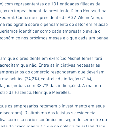
V) com representantes de 131 entidades filiadas da 
ação do impeachment da presidente Dilma Rousseff na 
deral. Conforme o presidente da AGV, Vilson Noer, o 
uma radiografia sobre o pensamento do setor em relação 
Queríamos identificar como cada empresário avalia o 
conômico nos próximos meses e o que cada um pensa 
tam que o presidente em exercício Michel Temer fará 
creditam que não. Entre as iniciativas necessárias 
s empresários do comércio responderam que deveriam 
orma política (74,2%), controle da inflação (71%), 
nflação (ambas com 38,7% das indicações). A maioria 
istro da Fazenda, Henrique Meirelles.
e que os empresários retomem o investimento em seus 
discordam). O otimismo dos lojistas se evidencia 
iva com o cenário econômico no segundo semestre do 
ada do crescimento, 51,6% na política de estabilidade 