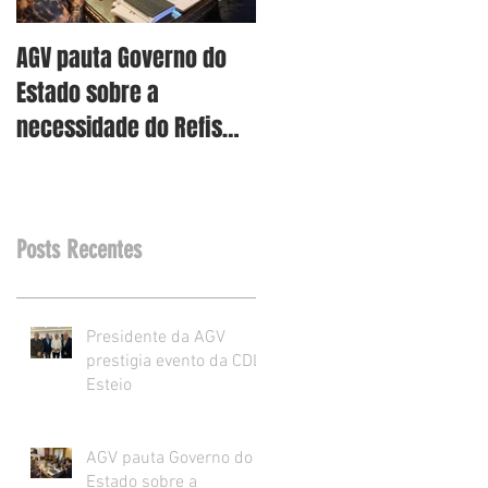
AGV pauta Governo do
AGV vê como assertiva
Estado sobre a
retirada dos projetos d
necessidade do Refis
Reforma Tributária RS
para o varejo.
Posts Recentes
Presidente da AGV
prestigia evento da CDL
Esteio
AGV pauta Governo do
Estado sobre a