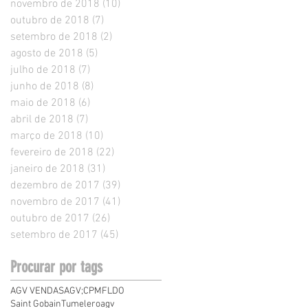
novembro de 2018
(10)
10 posts
outubro de 2018
(7)
7 posts
setembro de 2018
(2)
2 posts
agosto de 2018
(5)
5 posts
julho de 2018
(7)
7 posts
junho de 2018
(8)
8 posts
maio de 2018
(6)
6 posts
abril de 2018
(7)
7 posts
março de 2018
(10)
10 posts
fevereiro de 2018
(22)
22 posts
janeiro de 2018
(31)
31 posts
dezembro de 2017
(39)
39 posts
novembro de 2017
(41)
41 posts
outubro de 2017
(26)
26 posts
setembro de 2017
(45)
45 posts
Procurar por tags
AGV VENDAS
AGV;
CPMF
LDO
Saint Gobain
Tumelero
agv