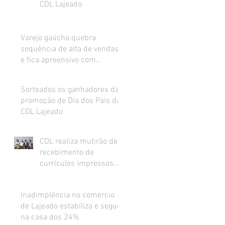
CDL Lajeado
Varejo gaúcho quebra
sequência de alta de vendas
e fica apreensivo com
impacto da inflação na renda
Sorteados os ganhadores da
promoção de Dia dos Pais da
CDL Lajeado
CDL realiza mutirão de
recebimento de
currículos impressos
para preenchimento de
vagas abertas
Inadimplência no comércio
de Lajeado estabiliza e segue
na casa dos 24%