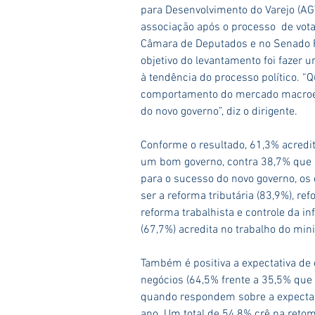
para Desenvolvimento do Varejo (AG
associação após o processo  de vot
Câmara de Deputados e no Senado Fe
objetivo do levantamento foi fazer 
à tendência do processo político. “
comportamento do mercado macroe
do novo governo”, diz o dirigente.
Conforme o resultado, 61,3% acredi
um bom governo, contra 38,7% que a
para o sucesso do novo governo, o
ser a reforma tributária (83,9%), ref
reforma trabalhista e controle da i
(67,7%) acredita no trabalho do min
Também é positiva a expectativa d
negócios (64,5% frente a 35,5% que 
quando respondem sobre a expectat
ano. Um total de 54,8% crê na retom