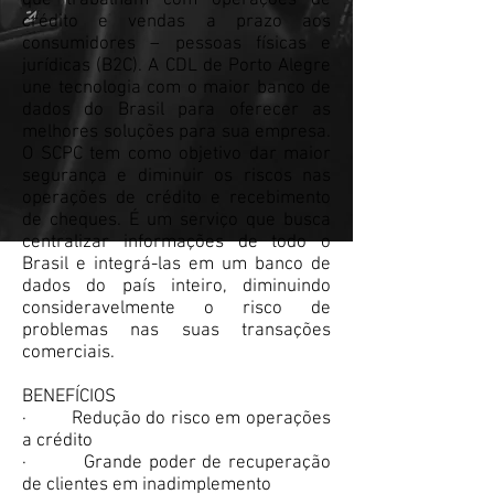
que trabalham com operações de
crédito e vendas a prazo aos
consumidores – pessoas físicas e
jurídicas (B2C). A CDL de Porto Alegre
une tecnologia com o maior banco de
dados do Brasil para oferecer as
melhores soluções para sua empresa.
O SCPC tem como objetivo dar maior
segurança e diminuir os riscos nas
operações de crédito e recebimento
de cheques. É um serviço que busca
centralizar informações de todo o
Brasil e integrá-las em um banco de
dados do país inteiro, diminuindo
consideravelmente o risco de
problemas nas suas transações
comerciais.
BENEFÍCIOS
· Redução do risco em operações
a crédito
· Grande poder de recuperação
de clientes em inadimplemento