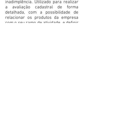
inadimplência. Utilizado para realizar
a avaliação cadastral de forma
detalhada, com a possibilidade de
relacionar os produtos da empresa
com o seu ramo de atividade, e definir
limites de crédito e prazos de
pagamento.
Empresarial Completo
Relatório completo para avaliação de
empresas com negociações de médio
ticket médio, que permite reduzir
fraudes e inadimplência. Com uma
Anelise objetiva de crédito e Uma
visão do comportamento da empresa
consultada no mercado e em seu
segmento, sua empresa reduz o risco
da inadimplência e fraudes: Decisão
de crédito mais rápida e padronizada,
por meio do acesso rápido pois as
informações estão centralizadas em
um único relatório.
SCPC NET - Agilidade, rapidez e