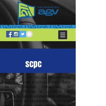
scpc
O SCPC é um serviço reconhecido
nacionalmente e utiliza a maior base
de informações comerciais de
Pessoas Físicas e Jurídicas do
mercado, sendo amplamente utilizado
por todos os segmentos econômicos